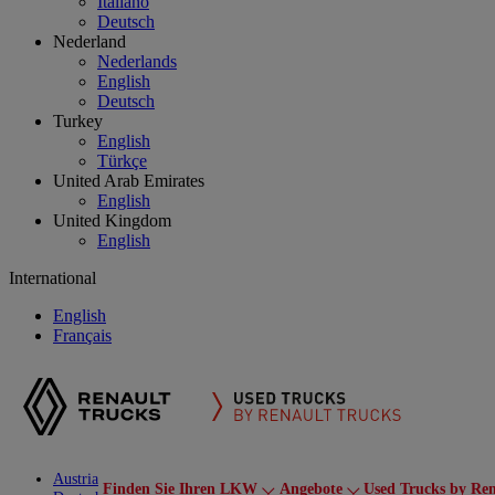
Italiano
Deutsch
Nederland
Nederlands
English
Deutsch
Turkey
English
Türkçe
United Arab Emirates
English
United Kingdom
English
International
English
Français
Austria
Finden Sie Ihren LKW
Angebote
Used Trucks by Ren