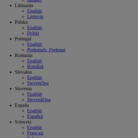
Lithuania
English
Lietuvių
Polska
English
Polski
Portugal
English
Português, Portugal
Romania
English
Română
Slovakia
English
Slovenčina
Slovenia
English
Slovenščina
España
English
Español
Schweiz
English
Français