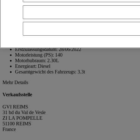
51100 REIMS
France
03 26 85 77 99
GUILLAUME REGUL
FR
Telefonnummer anzeigen
0619143662
Kontakt über Whatsapp
Nachricht senden
Erstzulassungsdatum:
28/06/2022
Motorleistung (PS):
140
Motorhubraum:
2.30L
Energieart:
Diesel
Gesamtgewicht des Fahrzeugs:
3.3t
Mehr Details
Verkaufsstelle
GVI REIMS
31 bd du Val de Vesle
ZI LA POMPELLE
51100 REIMS
France