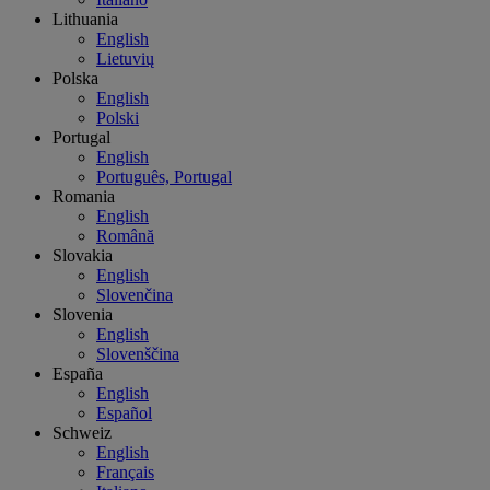
Lithuania
English
Lietuvių
Polska
English
Polski
Portugal
English
Português, Portugal
Romania
English
Română
Slovakia
English
Slovenčina
Slovenia
English
Slovenščina
España
English
Español
Schweiz
English
Français