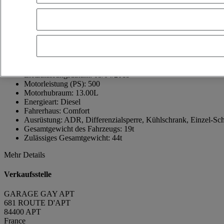
France
04 90 74 07 28
jérôme GAY
Telefonnummer anzeigen
+33490740728
Kontakt über Whatsapp
Nachricht senden
Erstzulassungsdatum:
05/04/2019
Motorleistung (PS):
500
Motorhubraum:
13.00L
Energieart:
Diesel
Fahrerhaus:
Comfort
Ausrüstung:
ADR, Differenzialsperre, Kühlschrank, Einzel-Sch
Gesamtgewicht des Fahrzeugs:
19t
Zulässiges Gesamtgewicht:
44t
Mehr Details
Verkaufsstelle
GARAGE GAY APT
681 ROUTE D'APT
84400 APT
France