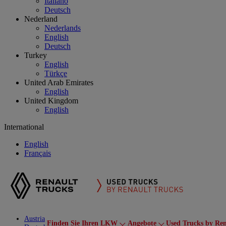
Italiano
Deutsch
Nederland
Nederlands
English
Deutsch
Turkey
English
Türkçe
United Arab Emirates
English
United Kingdom
English
International
English
Français
Austria
Finden Sie Ihren LKW
Angebote
Used Trucks by Ren