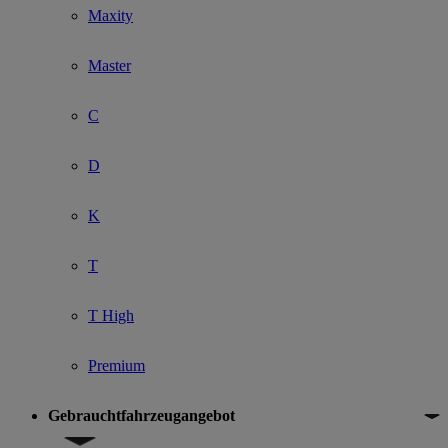
Maxity
Master
C
D
K
T
T High
Premium
Gebrauchtfahrzeugangebot