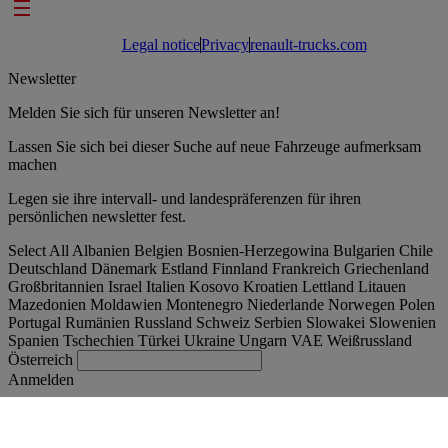
Footer links
Legal notice
Privacy
renault-trucks.com
Newsletter
Melden Sie sich für unseren Newsletter an!
Lassen Sie sich bei dieser Suche auf neue Fahrzeuge aufmerksam
machen
Legen sie ihre intervall- und landespräferenzen für ihren
persönlichen newsletter fest.
Select All
Albanien
Belgien
Bosnien-Herzegowina
Bulgarien
Chile
Deutschland
Dänemark
Estland
Finnland
Frankreich
Griechenland
Großbritannien
Israel
Italien
Kosovo
Kroatien
Lettland
Litauen
Mazedonien
Moldawien
Montenegro
Niederlande
Norwegen
Polen
Portugal
Rumänien
Russland
Schweiz
Serbien
Slowakei
Slowenien
Spanien
Tschechien
Türkei
Ukraine
Ungarn
VAE
Weißrussland
Österreich
Anmelden
Austria
Deutsch