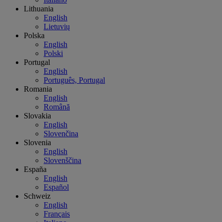
Lithuania
English
Lietuvių
Polska
English
Polski
Portugal
English
Português, Portugal
Romania
English
Română
Slovakia
English
Slovenčina
Slovenia
English
Slovenščina
España
English
Español
Schweiz
English
Français