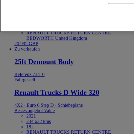
4X2 - Euro 6 Step D - Schiebeplane
Bestes angebot
Value
2021
255 590 kms
18 t
RENAULT TRUCKS RETURN CENTRE
BEDWORTH United Kingdom
20 995 GBP
Zu verkaufen
25ft Demount Body
Referenz:73410
Fahrgestell
Renault Trucks D Wide 320
4X2 - Euro 6 Step D - Schiebeplane
Bestes angebot
Value
2021
234 632 kms
18 t
RENAULT TRUCKS RETURN CENTRE