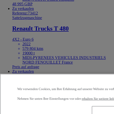
48 995 GBP
Zu verkaufen
Referenz:73412
Sattelzugmaschine
Renault Trucks T 480
4X2 - Euro 6
2022
579 804 kms
19000 t
MIDI-PYRENEES VEHICULES INDUSTRIELS
NORD FENOUILLET France
Preis auf anfrage
Zu verkaufen
25ft Demount Body
Wir verwenden Cookies, um Ihre Erfahrung auf unserer Website zu verbe
Referenz:73411
Fahrgestell
Nehmen Sie unten Ihre Einstellungen vor oder
erhalten Sie weitere I
Renault Trucks D Wide 320