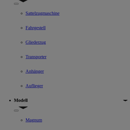
Show submenu for Kategorien für gebrauchte Lkw
Sattelzugmaschine
Fahrgestell
Gliederzug
Transporter
Anhänger
Auflieger
Modell
Show submenu for Modell
Magnum