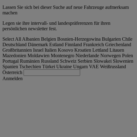
Lassen Sie sich bei dieser Suche auf neue Fahrzeuge aufmerksam
machen
Legen sie ihre intervall- und landespräferenzen für ihren
persönlichen newsletter fest.
Select All
Albanien
Belgien
Bosnien-Herzegowina
Bulgarien
Chile
Deutschland
Dänemark
Estland
Finnland
Frankreich
Griechenland
Großbritannien
Israel
Italien
Kosovo
Kroatien
Lettland
Litauen
Mazedonien
Moldawien
Montenegro
Niederlande
Norwegen
Polen
Portugal
Rumänien
Russland
Schweiz
Serbien
Slowakei
Slowenien
Spanien
Tschechien
Türkei
Ukraine
Ungarn
VAE
Weißrussland
Österreich
Anmelden
Austria
Deutsch
Finden Sie Ihren LKW
Togg
Angebote
Togg
Used Trucks by Renault Trucks
Togg
Unsere Webseiten
Kontaktieren Sie uns