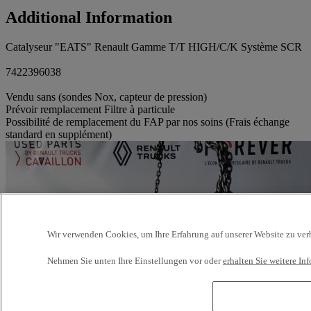
Additional Information
Catalyseur "EATS" Renault Gamme T/T HIGH/C/K Système SCR
7422396038
Vendu sans (sondes Nox, capteur de pression)
Prévoir remplacement Filtre à particule
Possibilité de remplacement du FAP par nos soins (Frais échange
standard en supplément)
Wir verwenden Cookies, um Ihre Erfahrung auf unserer Website zu verbe
Nehmen Sie unten Ihre Einstellungen vor oder
erhalten Sie weitere I