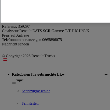
Referenz: 359297
Catalyseur Renault EATS SCR Gamme T/T HIGH/C/K
Preis auf Anfrage
Telefonnummer anzeigen
0665896075
Nachricht senden
© Copyright 2026 Renault Trucks
Footer
Kategorien für gebrauchte Lkw
Show submenu for Kategorien für gebrauchte Lkw
Sattelzugmaschine
Fahrgestell