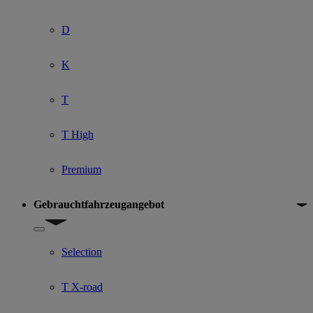
D
K
T
T High
Premium
Gebrauchtfahrzeugangebot
Show submenu for Gebrauchtfahrzeugangebot
Selection
T X-road