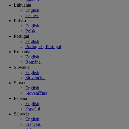
Lithuania
English
Lietuvių
Polska
English
Polski
Portugal
English
Português, Portugal
Romania
English
Română
Slovakia
English
Slovenčina
Slovenia
English
Slovenščina
España
English
Español
Schweiz
English
Français