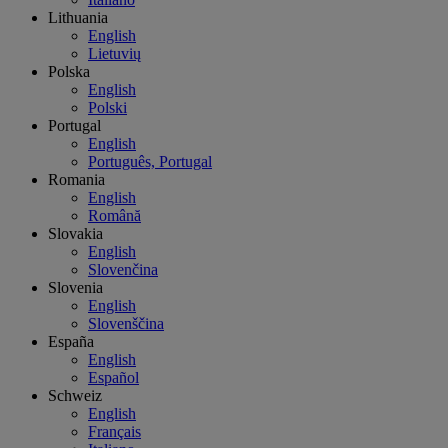
Lithuania
English
Lietuvių
Polska
English
Polski
Portugal
English
Português, Portugal
Romania
English
Română
Slovakia
English
Slovenčina
Slovenia
English
Slovenščina
España
English
Español
Schweiz
English
Français