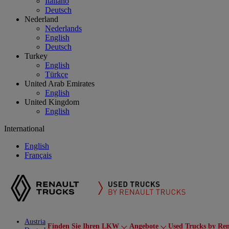
Italiano
Deutsch
Nederland
Nederlands
English
Deutsch
Turkey
English
Türkçe
United Arab Emirates
English
United Kingdom
English
International
English
Français
Austria
Finden Sie Ihren LKW
Angebote
Used Trucks by Ren