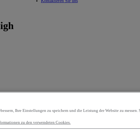
Toggle submenu
Kontaktieren Sie uns
igh
essern, Ihre Einstellungen zu speichern und die Leistung der Website zu messen. S
Informationen zu den verwendeten Cookies.
te
96 Fahrzeuge pro Seite
OK