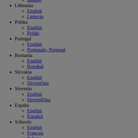
Lithuania
English
Lietuvių
Polska
English
Polski
Portugal
English
Português, Portugal
Romania
English
Română
Slovakia
English
Slovenčina
Slovenia
English
Slovenščina
España
English
Español
Schweiz
English
Français