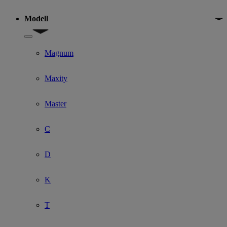
Modell
Show submenu for Modell
Magnum
Maxity
Master
C
D
K
T