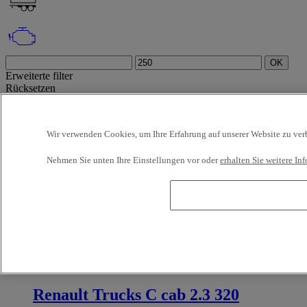
OK
Erweiterte filter
Rücksetzen
Anwenden
Gliederzug
Auswahl aufheben
Info
Auswahl (1)
Wir verwenden Cookies, um Ihre Erfahrung auf unserer Website zu verbe
Filtern
12 Fahrzeuge pro Seite
24 Fahrzeuge pro Seite
48 Fahrzeuge pro
Nehmen Sie unten Ihre Einstellungen vor oder
erhalten Sie weitere I
Seite
96 Fahrzeuge pro Seite
OK
Neueste Angebote
Früheste Angebote
Erstzulassung - absteigend
Erstzulassung - aufsteigend
Kilometerstand - absteigend
Kilometerstand - aufsteigend
Preis - absteigend
Preis - aufsteigend
Fahrzeuge in geringster Entfernung
OK
Zu verkaufen
Referenz:73365
Gliederzug
Renault Trucks C cab 2.3 320