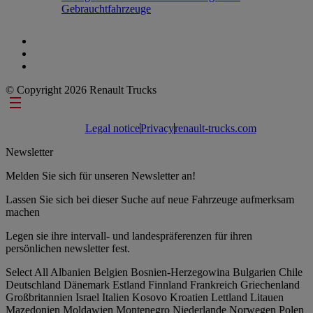
Gebrauchtfahrzeuge
© Copyright 2026 Renault Trucks
Footer links
Legal notice
Privacy
renault-trucks.com
Newsletter
Melden Sie sich für unseren Newsletter an!
Lassen Sie sich bei dieser Suche auf neue Fahrzeuge aufmerksam
machen
Legen sie ihre intervall- und landespräferenzen für ihren
persönlichen newsletter fest.
Select All
Albanien
Belgien
Bosnien-Herzegowina
Bulgarien
Chile
Deutschland
Dänemark
Estland
Finnland
Frankreich
Griechenland
Großbritannien
Israel
Italien
Kosovo
Kroatien
Lettland
Litauen
Mazedonien
Moldawien
Montenegro
Niederlande
Norwegen
Polen